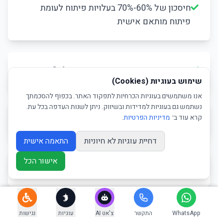
חיסכון של 60%-70% בעלויות פיתוח לעומת
פיתוח מותאם אישית
זמן פיתוח מהיר במיוחד - השקה תוך 2-4 שבועות
שימוש בעוגיות (Cookies)
אנו משתמשים בעוגיות הכרחיות לתפקוד האתר. בכפוף להסכמתך
נשתמש גם בעוגיות למדידות ובשיווק. ניתן לשנות העדפה בכל עת.
גמישות מקסימלית בעיצוב ופונקציונליות
קרא עוד ב־
מדיניות הפרטיות
.
דחיית עוגיות לא חיוניות
התאמה אישית
אישור הכל
מערכת ניהול תוכן קלה ואינטואיטיבית
WhatsApp
התקשר
צ'אט AI
עוגיות
נגישות
קהילה ענקית של מפתחים ותמיכה זמינה