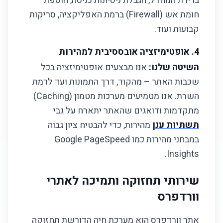
ברירת המחדל, הגבלת ניסיונות כניסה, הוספת
חומת אש (Firewall) ברמת האפליקציה, סריקות
קבועות ועוד.
4. אופטימיזציה אובססיבית למהירות
השיטה שלנו:
אנו מבצעים אופטימיזציה בכל
שכבות האתר – מהקוד, דרך התמונות ועד לרמת
השרת. אנו מטמיעים מערכות מטמון (Caching)
מתקדמות ודואגים שהאתר יתארח על גבי
תשתיות ענן
מהירות, כדי להבטיח ציון גבוה
במבחני מהירות כמו Google PageSpeed
Insights.
שירותי תחזוקה ותמיכה לאתרי
וורדפרס
אתר וורדפרס הוא מערכת חיה הדורשת תחזוקה