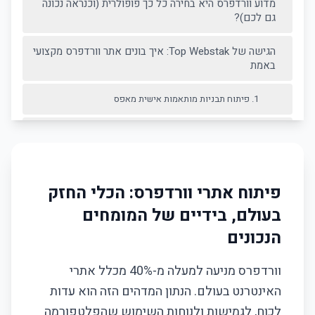
מדוע וורדפרס היא בחירה כל כך פופולרית (וכנראה נכונה
גם לכם)?
הגישה של Top Webstak: איך בונים אתר וורדפרס מקצועי
באמת
1. פיתוח תבניות מותאמות אישית מאפס
2. בחירה קפדנית של תוספים (Plugins)
3. אבטחה והקשחה (Security Hardening) כסטנדרט
פיתוח אתרי וורדפרס: הכלי החזק
4. אופטימיזציה אובססיבית למהירות
בעולם, בידיים של המומחים
הנכונים
שירותי תחזוקה ותמיכה לאתרי וורדפרס
היתרונות שלנו
וורדפרס מניעה למעלה מ-40% מכלל אתרי
האינטרנט בעולם. הנתון המדהים הזה הוא עדות
פיתוח מקצועי
לכוח, לגמישות ולנוחות השימוש שהפלטפורמה