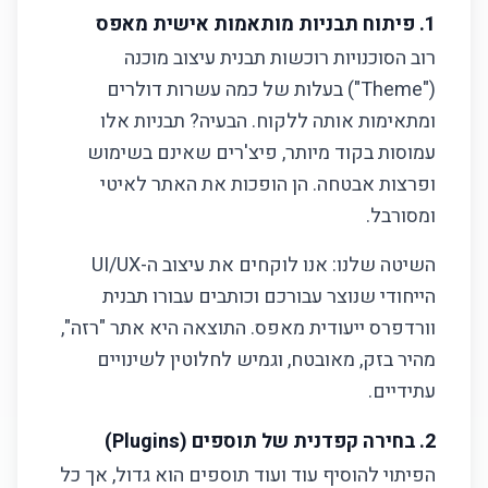
צור קשר
1. פיתוח תבניות מותאמות אישית מאפס
רוב הסוכנויות רוכשות תבנית עיצוב מוכנה
("Theme") בעלות של כמה עשרות דולרים
ומתאימות אותה ללקוח. הבעיה? תבניות אלו
עמוסות בקוד מיותר, פיצ'רים שאינם בשימוש
ופרצות אבטחה. הן הופכות את האתר לאיטי
ומסורבל.
השיטה שלנו: אנו לוקחים את עיצוב ה-UI/UX
הייחודי שנוצר עבורכם וכותבים עבורו תבנית
וורדפרס ייעודית מאפס. התוצאה היא אתר "רזה",
מהיר בזק, מאובטח, וגמיש לחלוטין לשינויים
עתידיים.
2. בחירה קפדנית של תוספים (Plugins)
הפיתוי להוסיף עוד ועוד תוספים הוא גדול, אך כל