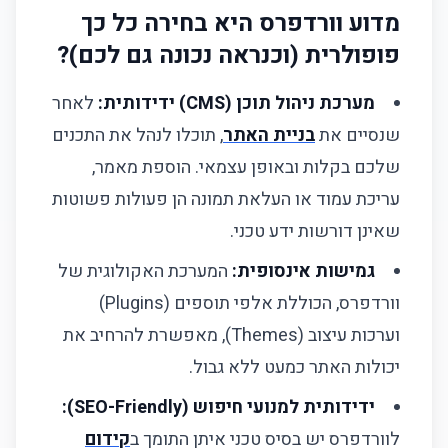
החנויות שבנינו מדברות בעד עצמן
מדוע וורדפרס היא בחירה כל כך
פופולרית (וכנראה נכונה גם לכם)?
אתר תדמית וורדפרס
מערכת ניהול תוכן (CMS) ידידותית:
לאחר
חנות WooCommerce
שנסיים את
בניית האתר
, תוכלו לנהל את התכנים
בלוג מקצועי
שלכם בקלות ובאופן עצמאי. הוספת מאמר,
עריכת עמוד או העלאת תמונה הן פעולות פשוטות
מה לקוחות חושבים עלינו?
שאינן דורשות ידע טכני.
שאלות נפוצות
גמישות אינסופית:
המערכת האקולוגית של
למה לבחור בוורדפרס לעומת פלטפורמות אחרות?
וורדפרס, הכוללת אלפי תוספים (Plugins)
וערכות עיצוב (Themes), מאפשרת להרחיב את
האם האתר יהיה מאובטח מפני האקרים?
יכולות האתר כמעט ללא גבול.
האם אתם מספקים אחסון ותחזוקה שוטפת?
ידידותית למנועי חיפוש (SEO-Friendly):
לוורדפרס יש בסיס טכני איתן התומך ב
קידום
האם אפשר להוסיף חנות אינטרנטית לאתר?