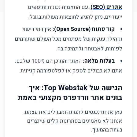
אתרים (SEO)
. עם התאמות נכונות ותוספים
מחירון שירותים
ייעודיים, ניתן להגיע לתוצאות מעולות בגוגל.
קוד פתוח (Open Source):
אתר תדמית בסיסי
אין דמי רישוי
וקהילה ענקית של מפתחים מכל העולם שתורמים
אתר קטלוג מתקדם
לפיתוח, לאבטחה ולתמיכה בה.
חנות אונליין מלאה
בעלות מלאה:
האתר והתוכן הם 100% שלכם.
אתם לא כבולים לספק או לפלטפורמה קניינית.
מוכנים להתחיל?
הגישה של Top Webstak: איך
Top Webstak - בנייה וקידום אתרים (מבית עדי פון
תקשורת)
בונים אתר וורדפרס מקצועי באמת
קישורים מהירים
כאן אנחנו נכנסים לתמונה ומבדלים את עצמנו.
אנחנו לא מאמינים בפתרונות קלים שיוצרים
השירותים שלנו
בעיות בהמשך.