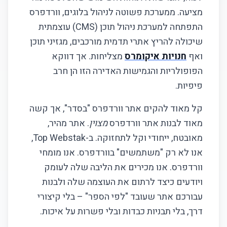
מציעה. ממערכת פשוטה לניהול בלוגים, וורדפרס
עיצוב מותאם
התפתחה למערכת ניהול תוכן (CMS) עוצמתית
אבטחה מתקדמת
שיכולה להריץ אתרי תדמית מורכבים, מגזיני תוכן
ואף
חנויות איקומרס
מצליחות. אך דווקא
תחזוקה ותמיכה
הפופולריות והגמישות האדירה הזו הן חרב
פיפיות.
היתרונות שלנו
קל מאוד להקים אתר וורדפרס "בסדר", אך קשה
תהליך העבודה שלנו
מאוד לבנות אתר וורדפרס
מצוין
. אתר מהיר,
אפיון ותכנון
מאובטח, ייחודי וקל לתחזוקה. ב-Top Webstak,
אנו לא רק "משתמשים" בוורדפרס. אנו מומחי
עיצוב ומיתוג
וורדפרס. אנו מכירים את הליבה שלה לעומק
ויודעים כיצד לרתום את העוצמה שלה ולבנות
פיתוח והתאמות
עבורכם אתר שעובד "לפי הספר" – בלי קיצורי
השקה והדרכה
דרך, בלי תבניות כבדות ובלי פשרות על איכות.