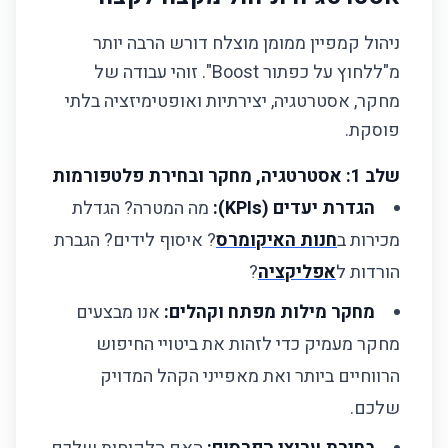
ניהול קמפיין ממומן מוצלח דורש הרבה יותר
מ"ללחוץ על כפתור Boost". זוהי עבודה של
מחקר, אסטרטגיה, יצירתיות ואופטימיזציה בלתי
פוסקת.
שלב 1: אסטרטגיה, מחקר ובחירת פלטפורמות
הגדרת יעדים (KPIs):
מה המטרה? הגדלת
מכירות ב
חנות האיקומרס
? איסוף לידים? הגברת
הורדות ל
אפליקציה
?
מחקר מילות מפתח וקהלים:
אנו מבצעים
מחקר מעמיק כדי לזהות את ביטויי החיפוש
הרווחיים ביותר ואת מאפייני הקהל המדויק
שלכם.