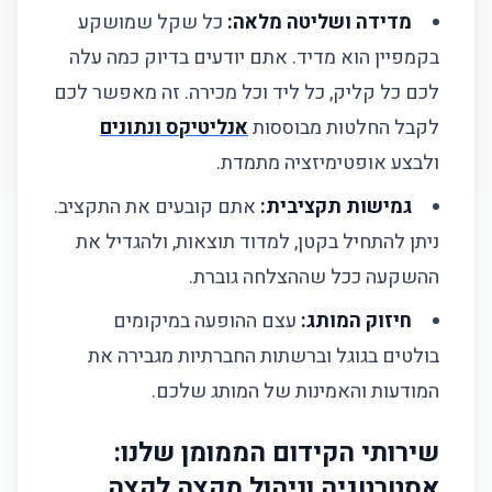
מדידה ושליטה מלאה:
כל שקל שמושקע
קמפיין בסיסי
בקמפיין הוא מדיד. אתם יודעים בדיוק כמה עלה
קמפיין מתקדם
לכם כל קליק, כל ליד וכל מכירה. זה מאפשר לכם
לקבל החלטות מבוססות
אנליטיקס ונתונים
קמפיין פרימיום
ולבצע אופטימיזציה מתמדת.
מוכנים להתחיל?
גמישות תקציבית:
אתם קובעים את התקציב.
Top Webstak - בנייה וקידום אתרים (מבית עדי פון
ניתן להתחיל בקטן, למדוד תוצאות, ולהגדיל את
תקשורת)
ההשקעה ככל שההצלחה גוברת.
קישורים מהירים
חיזוק המותג:
עצם ההופעה במיקומים
בולטים בגוגל וברשתות החברתיות מגבירה את
השירותים שלנו
המודעות והאמינות של המותג שלכם.
צור קשר
שירותי הקידום הממומן שלנו:
אסטרטגיה וניהול מקצה לקצה