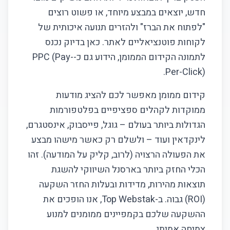
פילוח קהלים
חדש, יוצאים במבצע מיוחד, או פשוט רוצים
"לפתוח את הברז" ולהזרים תנועה איכותית של
ניהול תקציב
לקוחות פוטנציאליים לאתר. כאן בדיוק נכנס
היתרונות שלנו
לתמונה הקידום הממומן, הידוע גם כ-PPC (Pay-
Per-Click).
תהליך העבודה שלנו
קידום ממומן מאפשר לכם להציג מודעות
מחקר והכנה
ממוקדות לקהלים ספציפיים בפלטפורמות
הגדולות ביותר בעולם – גוגל, פייסבוק, אינסטגרם,
אסטרטגיה
לינקדאין ועוד – ולשלם רק כאשר מישהו מבצע
הקמה והפעלה
את הפעולה הרצויה (לרוב, קליק על המודעה). זהו
הכלי החזק ביותר בארסנל השיווקי להשגת
מעקב ואופטימיזציה
תוצאות מהירות, מדידות ובעלות החזר השקעה
(ROI) גבוה. ב-Top Webstak, אנו הופכים את
החנויות שבנינו מדברות בעד עצמן
ההשקעה שלכם בקמפיינים ממומנים למנוע
קמפיין Google Ads
צמיחה אמיתי.