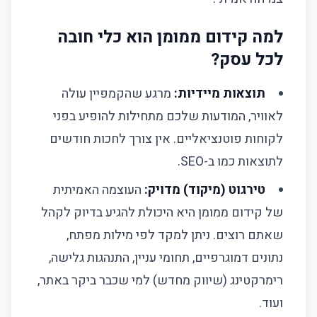
קמפיין Facebook
למה קידום ממומן הוא כלי חובה
לכל עסק?
קמפיין Instagram
תוצאות מיידיות:
מרגע שהקמפיין עולה
מה לקוחות חושבים עלינו?
לאוויר, המודעות שלכם מתחילות להופיע בפני
שאלות נפוצות
לקוחות פוטנציאליים. אין צורך לחכות חודשים
לתוצאות כמו ב-SEO.
כמה זמן לוקח לראות תוצאות מקמפיין ממומן?
טירגוט (מיקוד) מדויק:
העוצמה האמיתית
מה התקציב המינימלי הנדרש לקמפיין?
של קידום ממומן היא היכולת להגיע בדיוק לקהל
באילו פלטפורמות כדאי לפרסם?
שאתם רוצים. ניתן למקד לפי מילות מפתח,
נתונים דמוגרפיים, תחומי עניין, התנהגות גלישה,
איך מודדים את ההצלחה של הקמפיין?
רימרקטינג (שיווק מחדש) למי שכבר ביקר באתר,
מחירון שירותים
ועוד.