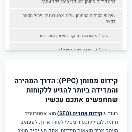
למה קידום ממומן הוא כלי חובה לכל עסק?
שירותי הקידום הממומן שלנו: אסטרטגיה וניהול מקצה
לקצה
שלב 1: אסטרטגיה, מחקר ובחירת פלטפורמות
שלב 2: הקמת קמפיינים (Setup)
שלב 3: ניהול שוטף ואופטימיזציה
התמחות במגוון פלטפורמות פרסום
קידום ממומן (PPC): הדרך המהירה
והמדידה ביותר להגיע ללקוחות
היתרונות שלנו
שמחפשים אתכם עכשיו
ניהול קמפיינים
בעוד ש
קידום אתרים (SEO)
הוא אסטרטגיה
אופטימיזציה
חיונית לבניית נכס דיגיטלי לטווח ארוך, לפעמים
העסק צריך תוצאות מיידיות. אתם משיקים מוצר