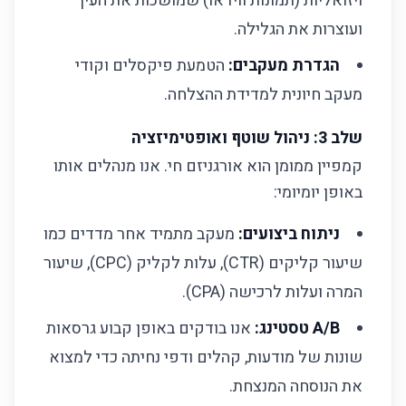
ויזואליות (תמונות ווידאו) שמושכות את העין
ועוצרות את הגלילה.
הגדרת מעקבים:
הטמעת פיקסלים וקודי
מעקב חיונית למדידת ההצלחה.
שלב 3: ניהול שוטף ואופטימיזציה
קמפיין ממומן הוא אורגניזם חי. אנו מנהלים אותו
באופן יומיומי:
ניתוח ביצועים:
מעקב מתמיד אחר מדדים כמו
שיעור קליקים (CTR), עלות לקליק (CPC), שיעור
המרה ועלות לרכישה (CPA).
A/B טסטינג:
אנו בודקים באופן קבוע גרסאות
שונות של מודעות, קהלים ודפי נחיתה כדי למצוא
את הנוסחה המנצחת.