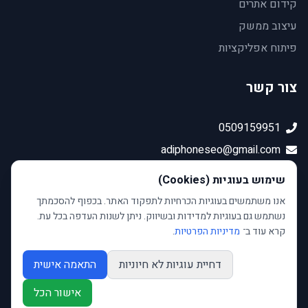
קידום אתרים
עיצוב ממשק
פיתוח אפליקציות
צור קשר
0509159951
adiphoneseo@gmail.com
זמיר 95, פרדס חנה
שימוש בעוגיות (Cookies)
אנו משתמשים בעוגיות הכרחיות לתפקוד האתר. בכפוף להסכמתך
נשתמש גם בעוגיות למדידות ובשיווק. ניתן לשנות העדפה בכל עת.
קרא עוד ב־
מדיניות הפרטיות
.
דחיית עוגיות לא חיוניות
התאמה אישית
©
2026
Top Webstak - בנייה וקידום אתרים (מבית עדי פון
תקשורת). כל הזכויות שמורות.
אישור הכל