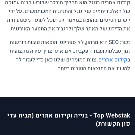
קידום אתרים בגוגל הוא תהליך מורכב שדורש הבנה עמוקה
של האלגוריתמים של גוגל והתנהגות המשתמשים. על ידי
יישום הטיפים שהוצגו במאמר זה, תוכל לשפר משמעותית
את הדירוג של האתר שלך ולהגביר את התנועה האורגנית.
זכור: SEO הוא מרתון, לא ספרינט. תוצאות טובות דורשות
זמן, סבלנות ועבודה עקבית. אם אתה צריך עזרה מקצועית
ב
קידום אתרים
, צוות המומחים שלנו כאן כדי לעזור לך
להשיג את התוצאות הטובות ביותר.
Top Webstak - בנייה וקידום אתרים (מבית עדי
פון תקשורת)