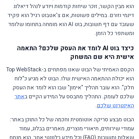
הוא מבין הקשר, זוכר שיחות קודמות ויודע לנהל דיאלוג
דינמי וזורם. במילים פשוטות, אם צ'אטבוט רגיל הוא פקיד
שעובד עם דף תשובות, בוט AI הוא מומחה בתחומו שלומד
ומשתפר כל הזמן.
כיצד בוט AI לומד את העסק שלכם? התאמה
אישית היא שם המשחק
הקסם האמיתי של הבוט שאנו מפתחים ב-Top WebStack
הוא יכולת ההתאמה האישית שלו. הבוט לא מגיע כ"לוח
חלק". הוא עובר תהליך "אימון" שבו הוא לומד את העסק
שלכם לעומק. התהליך מתבסס על המידע הקיים ב
אתר
האינטרנט שלכם
.
הבוט מבצע סריקה אוטומטית וחכמה של כל התוכן באתר:
עמודי שירותים, תיאורי מוצרים, מאמרים בבלוג, עמוד
שאלות ותשובות (FAQ) וכל מידע רלוונטי אחר. הוא מנתח