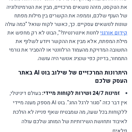
את הטקסט, מזהה נושאים מרכזיים, מבין את הטרמינולוגיה
של הענף שלכם, וממפה את הקשרים בין מילות מפתח
שונות לנושאים עסקיים. כך, כאשר לקוח שואל "כמה עולה
קידום אורגני
לחנות אינטרנטית?", הבוט לא רק מחפש את
מילת המפתח, אלא מבין את ההקשר ויודע לשלוף את
התשובה המדויקת מהעמוד הרלוונטי או להסביר את גורמי
התמחור, בדיוק כפי שנציג אנושי היה עושה.
היתרונות המרכזיים של שילוב בוט AI באתר
העסק שלכם
זמינות 24/7 ושירות לקוחות מיידי:
בעולם דיגיטלי,
אין דבר כזה "סגור לרגל החג". בוט AI מספק מענה מיידי
ללקוחות בכל שעה, מה שמבטיח שאף פנייה לא הולכת
לאיבוד ותחושת השירותיות של המותג שלכם עולה
פלאים.