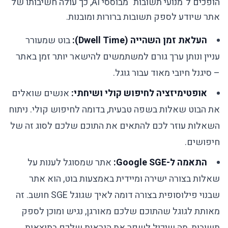
הופכים ל"מנועי תשובות" מבוססי AI, כך עולה חשיבותו של
אתר שיודע לספק תשובות ברורות ומובנות.
העלאת זמן השהייה (Dwell Time):
בוט שמעורר
עניין ונותן ערך גורם למשתמשים להישאר יותר זמן באתר
– סיגנל חיובי מאוד עבור גוגל.
אופטימיזציה לחיפוש קולי ושיחתי:
אנשים שואלים
את הבוט שאלות בשפה טבעית, בדומה לחיפוש קולי. ניתוח
השאלות עוזר לכם להתאים את התוכם שלכם לסוג זה של
חיפושים.
התאמה ל-Google SGE:
אתר שמסוגל לענות על
שאלות בצורה ישירה ומיידית באמצעות בוט, הוא אתר
שבנוי פילוסופית בצורה דומה לאיך שגוגל SGE חושב. זה
מאותת לגוגל שהתוכם שלכם מאורגן, נגיש ומוכן לספק
תשובות, מה שיכול לשפר את הנראות שלכם בתוצאות