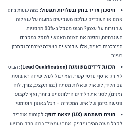
חיסכון אדיר בזמן ובעלויות תפעול:
כמה שעות ביום
אתם או העובדים שלכם משקיעים במענה על שאלות
שחוזרות על עצמן? הבוט מטפל ב-80% מהפניות
השגרתיות, ומפנה את הצוות האנושי לטפל במקרים
המורכבים באמת, אלו שדורשים חשיבה יצירתית ופתרון
בעיות.
מכונת לידים משומנת (Lead Qualification):
הבוט
לא רק אוסף פרטי קשר. הוא יכול לנהל שיחה ראשונית
עם הליד, לשאול שאלות מפתח (כמו תקציב, צורך, לוח
זמנים), לסנן את הלידים הרלוונטיים ביותר, ואף לקבוע
פגישה ביומן של איש המכירות – הכל באופן אוטומטי.
חווית משתמש (UX) יוצאת דופן:
לקוחות אוהבים
לקבל מענה מהיר ומדויק. אתר שמצויד בבוט חכם מרגיש