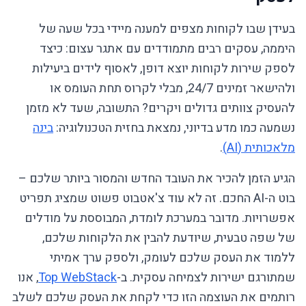
בעידן שבו לקוחות מצפים למענה מיידי בכל שעה של
היממה, עסקים רבים מתמודדים עם אתגר עצום: כיצד
לספק שירות לקוחות יוצא דופן, לאסוף לידים ביעילות
ולהישאר זמינים 24/7, מבלי לקרוס תחת העומס או
להעסיק צוותים גדולים ויקרים? התשובה, שעד לא מזמן
נשמעה כמו מדע בדיוני, נמצאת בחזית הטכנולוגיה:
בינה
מלאכותית (AI)
.
הגיע הזמן להכיר את העובד החדש והמסור ביותר שלכם –
בוט ה-AI החכם. זה לא עוד צ'אטבוט פשוט שמציג תפריט
אפשרויות. מדובר במערכת לומדת, המבוססת על מודלים
של שפה טבעית, שיודעת להבין את הלקוחות שלכם,
ללמוד את העסק שלכם לעומק, ולספק ערך אמיתי
שמתורגם ישירות לצמיחה עסקית. ב-
Top WebStack
, אנו
רותמים את העוצמה הזו כדי לקחת את העסק שלכם לשלב